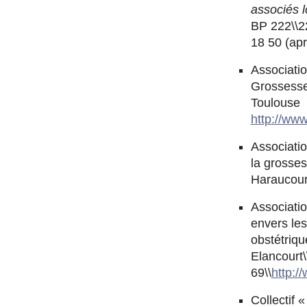
associés 
BP 222\\
18 50 (apr
Associati
Grossesse
Toulouse
http://www
Associatio
la grosses
Haraucour
Associatio
envers les
obstétriqu
Elancourt\
69\\
http:/
Collectif «