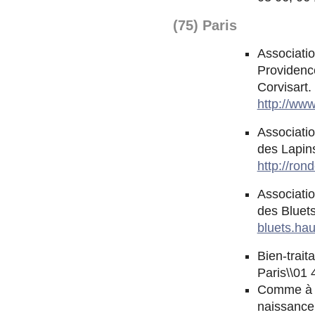
(75) Paris
Associatio
Providence
Corvisart.
http://ww
Associati
des Lapins
http://ro
Associatio
des Bluets
bluets.hau
Bien-trait
Paris\\01 
Comme à l
naissance 