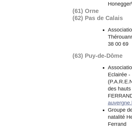
Honegger
(61) Orne
(62) Pas de Calais
Associati
Thérouanne
38 00 69
(63) Puy-de-Dôme
Associati
Eclairée -
(P.A.R.E.N
des haut
FERRAND\\
auvergne.
Groupe de 
natalité H
Ferrand