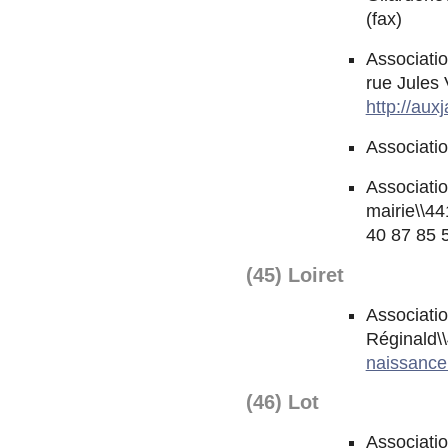
(fax)
Associati
rue Jules 
http://au
Associati
Association
mairie\\4
40 87 85 
(45) Loiret
Associatio
Réginald
naissanc
(46) Lot
Associatio