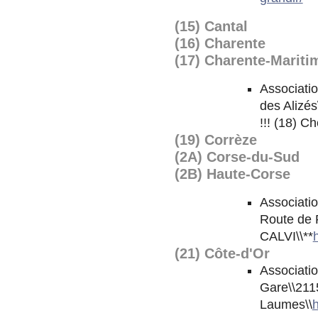
(15) Cantal
(16) Charente
(17) Charente-Mariti
Associatio
des Alizé
!!! (18) Ch
(19) Corrèze
(2A) Corse-du-Sud
(2B) Haute-Corse
Associatio
Route de 
CALVI\\**
(21) Côte-d'Or
Associatio
Gare\\211
Laumes\\
h