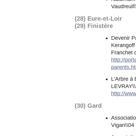
Vaudreuil\
(28) Eure-et-Loir
(29) Finistère
Devenir Pa
Kerangoff 
Franchet d
http://por
parents.h
L'Arbre à
LEVRAY\\
http://www
(30) Gard
Associati
Vigan\\04