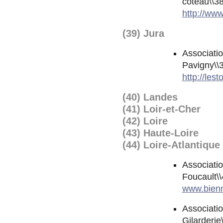
coteau\\3
http://ww
(39) Jura
Associatio
Pavigny\\3
http://les
(40) Landes
(41) Loir-et-Cher
(42) Loire
(43) Haute-Loire
(44) Loire-Atlantique
Associati
Foucault\\
www.bienna
Associati
Gilarderie