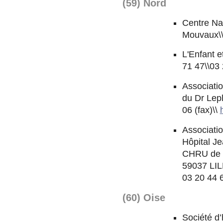
(59) Nord
Centre Nas
Mouvaux\
L'Enfant e
71 47\\03 
Associatio
du Dr Lepl
06 (fax)\\
Associatio
Hôpital J
CHRU de L
59037 LI
03 20 44 
(60) Oise
Société d’