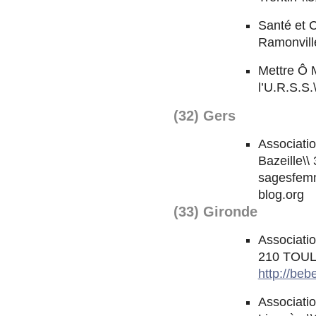
Santé et 
Ramonville
Mettre Ô 
l’U.R.S.S
(32) Gers
Associati
Bazeille\
sagesfem
blog.org
(33) Gironde
Associati
210 TOULE
http://beb
Associati