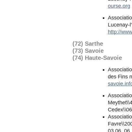
ourse.org
Associati
Lucenay-l
http://ww
(72) Sarthe
(73) Savoie
(74) Haute-Savoie
Associatio
des Fins 
savoie.inf
Associatio
Meythet\\
Cedex\\06
Associatio
Favre\\20
03 06, 06 