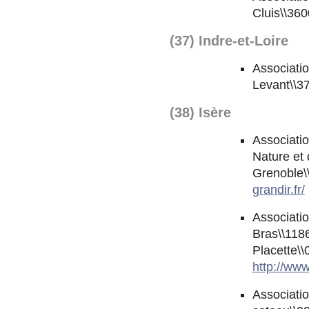
Cluis\\36
(37) Indre-et-Loire
Associatio
Levant\\3
(38) Isère
Associatio
Nature et 
Grenoble\
grandir.fr/
Associati
Bras\\118
Placette\\
http://ww
Associati