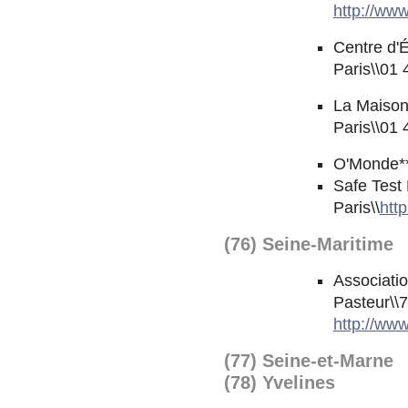
http://ww
Centre d'É
Paris\\01 
La Maison 
Paris\\01 
O'Monde**
Safe Test 
Paris\\
htt
(76) Seine-Maritime
Associati
Pasteur\\
http://ww
(77) Seine-et-Marne
(78) Yvelines