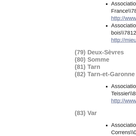
Associatio
France\\7
http://www
Associatio
bois\\7812
http://mie
(79) Deux-Sèvres
(80) Somme
(81) Tarn
(82) Tarn-et-Garonne
Associatio
Teissier\
http://ww
(83) Var
Associati
Correns\\