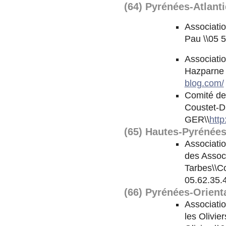
(64) Pyrénées-Atlant
Associatio
Pau \\05 
Associati
Hazparne 
blog.com/
Comité de
Coustet-D
GER\\
htt
(65) Hautes-Pyrénée
Associati
des Associ
Tarbes\\Co
05.62.35.
(66) Pyrénées-Orient
Associati
les Olivi