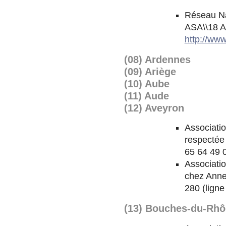
Réseau Na
ASA\\18 A
http://www
(08) Ardennes
(09) Ariège
(10) Aube
(11) Aude
(12) Aveyron
Associati
respectée 
65 64 49 
Associatio
chez Anne
280 (lign
(13) Bouches-du-Rh