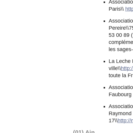
Associati
Paris\\
htt
Associati
Pereire\\7
53 00 89 (
complément
les sages-
La Leche 
ville\\
http:
toute la F
Associatio
Faubourg 
Associatio
Raymond L
17\\
http:/
(01) Ain