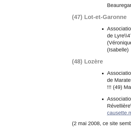
Beauregar
(47) Lot-et-Garonne
Associatio
de Lyre\\
(Véroniqu
(Isabelle)
(48) Lozère
Associatio
de Marate
!!! (49) M
Associatio
Révellièr
causette.
(2 mai 2008, ce site semb