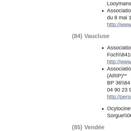
Looymans)
Associatio
du 8 mai 
http://www
(84) Vaucluse
Associati
Foch\\841
http://www
Associatio
(ARIP)**
BP 36\\84
04 90 23 9
http://per
Ocytocine*
Sorgue\\0
(85) Vendée