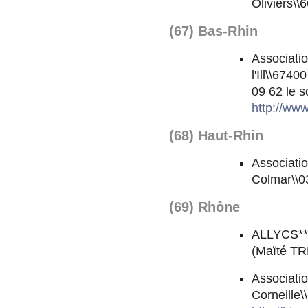
Oliviers\
(67) Bas-Rhin
Associatio
l'Ill\\674
09 62 le s
http://www
(68) Haut-Rhin
Associatio
Colmar\\0
(69) Rhône
ALLYCS**\
(Maïté T
Associatio
Corneille\