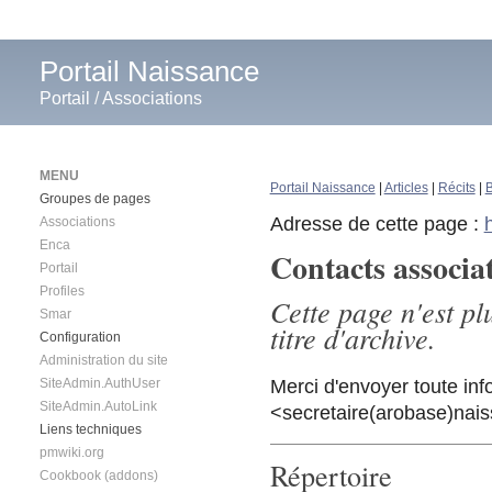
Portail Naissance
Portail
/
Associations
MENU
Portail Naissance
|
Articles
|
Récits
|
B
Groupes de pages
Adresse de cette page :
Associations
Enca
Contacts associa
Portail
Profiles
Cette page n'est pl
Smar
titre d'archive.
Configuration
Administration du site
SiteAdmin.AuthUser
Merci d'envoyer toute inf
SiteAdmin.AutoLink
<secretaire(arobase)nais
Liens techniques
pmwiki.org
Répertoire
Cookbook (addons)