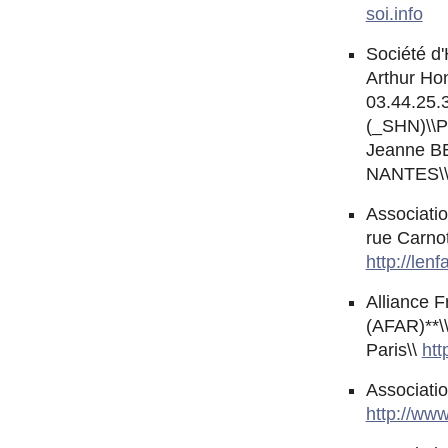
soi.info
Société d'
Arthur Ho
03.44.25.3
(_SHN)\\P
Jeanne BE
NANTES\\T
Associatio
rue Carno
http://len
Alliance 
(AFAR)**\
Paris\\
htt
Associatio
http://www