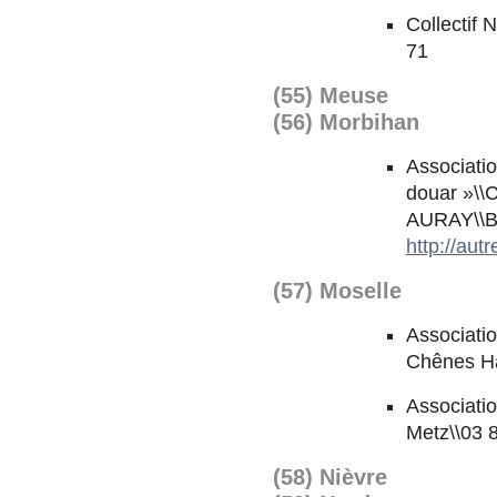
Collectif 
71
(55) Meuse
(56) Morbihan
Associati
douar »\\
AURAY\\Bé
http://aut
(57) Moselle
Associatio
Chênes H
Associatio
Metz\\03 
(58) Nièvre