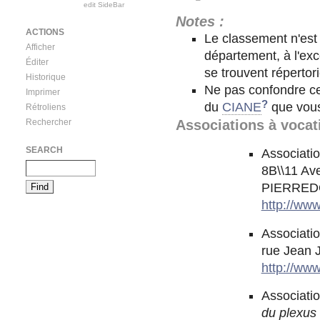
edit SideBar
Notes :
ACTIONS
Le classement n'est
Afficher
département, à l'exc
Éditer
se trouvent répertor
Historique
Ne pas confondre ce
Imprimer
?
du
CIANE
que vous
Rétroliens
Associations à vocat
Rechercher
SEARCH
Associatio
8B\\11 Av
PIERREDON
http://ww
Associati
rue Jean J
http://www
Associatio
du plexus 