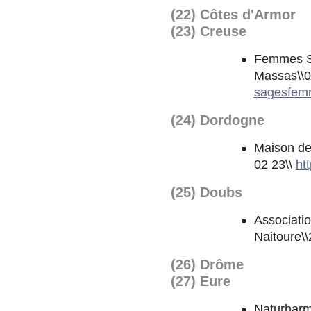
(22) Côtes d'Armor
(23) Creuse
Femmes Sa
Massas\\0
sagesfem
(24) Dordogne
Maison de
02 23\\
ht
(25) Doubs
Associatio
Naitoure\
(26) Drôme
(27) Eure
Naturharm