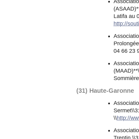
Associatio
(ASAAD)**
Latifa au 
http://sou
Associati
Prolongé
04 66 23 
Associatio
(MAAD)**\
Sommières
(31) Haute-Garonne
Associatio
Sermet\\31
\\
http://w
Associatio
Trentin \\