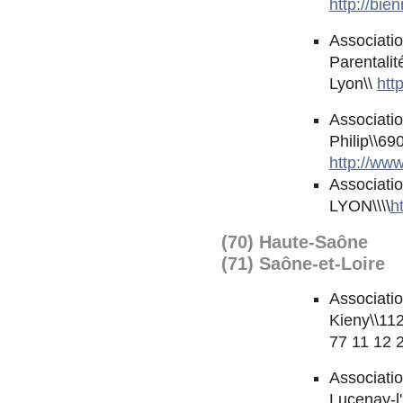
http://bien
Associati
Parentalit
Lyon\\
htt
Associatio
Philip\\69
http://www
Associatio
LYON\\\\
h
(70) Haute-Saône
(71) Saône-et-Loire
Associatio
Kieny\\11
77 11 12 
Associati
Lucenay-l