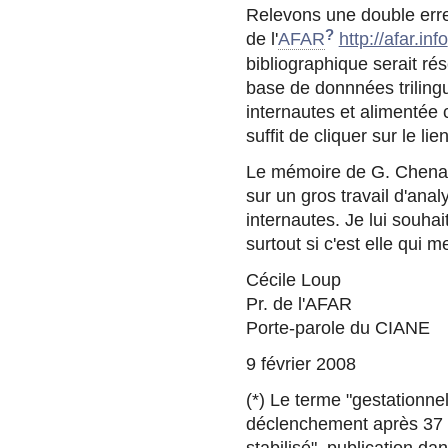
Relevons une double erreu
?
de l'
AFAR
http://afar.info
bibliographique serait ré
base de donnnées trilingu
internautes et alimentée
suffit de cliquer sur le li
Le mémoire de G. Chenais 
sur un gros travail d'ana
internautes. Je lui souha
surtout si c'est elle qui 
Cécile Loup
Pr. de l'AFAR
Porte-parole du CIANE
9 février 2008
(*) Le terme "gestationne
déclenchement après 37 SA
stabilisé", publication d