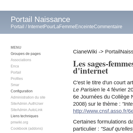
Portail Naissance
Portail
/
InternetPourLaFemmeEnceinteCommentaire
MENU
CianeWiki -> PortailNais
Groupes de pages
Les sages-femmes
Associations
Enca
d'internet
Portail
Profiles
C'est le titre d'un court 
Smar
Le Parisien
le 4 février 2
Configuration
6e Journées du Collège 
Administration du site
2008) sur le thème :
"Int
SiteAdmin.AuthUser
SiteAdmin.AutoLink
http://www.cnsf.asso.fr
Liens techniques
Certaines formulations da
pmwiki.org
particulier :
"Sauf qu'elle
Cookbook (addons)