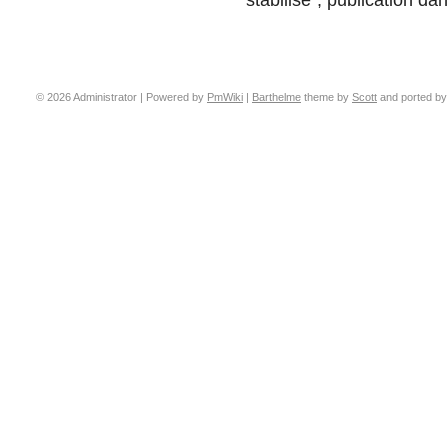
© 2026 Administrator | Powered by
PmWiki
|
Barthelme
theme by
Scott
and ported b