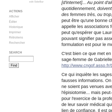
[d'internet]... Au point 
edit SideBar
quotidiennement, doivent 
ACTIONS
des femmes très, ou trop,
Afficher
peut être qu'une bonne c
Éditer
appelle les associations
Historique
peut qu'espérer que Laure
Imprimer
Rétroliens
pouvant signifier pas as
Rechercher
formulation est pour le 
SEARCH
C'est bien ce que met en 
sage-femme de Gabrielle 
http://www.cngof.asso.f
Ce qui inquiète les sage
fausses informations. On 
ne soient pas venues ave
l'épisiotomie... mais peut
pour l'exercice de la pro
de leur savoir médical qui
lien de confiance. Il est